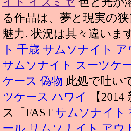
イト イズミヤ
色と光が
る作品は、夢と現実の狭
魅力. 状況は其々違いま
ト 千歳
サムソナイト ア
サムソナイト スーツケー
ケース 偽物
此処で吐い
ツケース ハワイ
【201
ス「FAST
サムソナイト 
ール サムソナイト ア