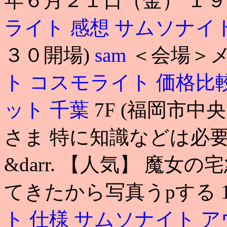
年６月２１日（金） １
ライト 感想
サムソナイト
３０開場)
sam
＜会場＞
ト コスモライト 価格比
ット 千葉
7F (福岡市中
さま 特に知識などは必要あり
&darr. 【人気】 魔
てきたから写真うpする 1
ト 仕様
サムソナイト ア